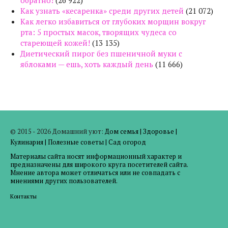
Как узнать «кесаренка» среди других детей
(21 072)
Как легко избавиться от глубоких морщин вокруг
рта: 5 простых масок, творящих чудеса со
стареющей кожей!
(13 135)
Диетический пирог без пшеничной муки с
яблоками — ешь, хоть каждый день
(11 666)
© 2015 - 2026 Домашний уют:
Дом семья
|
Здоровье
|
Кулинария
|
Полезные советы
|
Сад огород
Материалы сайта носят информационный характер и
предназначены для широкого круга посетителей сайта.
Мнение автора может отличаться или не совпадать с
мнениями других пользователей.
Контакты