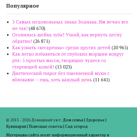
Популярное
3 Самых недовольных знака Зодиака. Им вечно все
не так!
(48 670)
Оголилась шейка зуба? Узнай, как вернуть десну
обратно!
(26 871)
Как узнать «кесаренка» среди других детей
(20 965)
Как легко избавиться от глубоких морщин вокруг
рта: 5 простых масок, творящих чудеса со
стареющей кожей!
(13 023)
Диетический пирог без пшеничной муки с
яблоками — ешь, хоть каждый день
(11 641)
© 2015 - 2026 Домашний уют:
Дом семья
|
Здоровье
|
Кулинария
|
Полезные советы
|
Сад огород
Материалы сайта носят информационный характер и