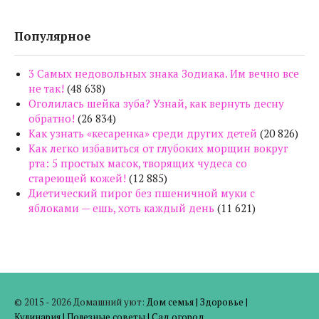
Популярное
3 Самых недовольных знака Зодиака. Им вечно все
не так!
(48 638)
Оголилась шейка зуба? Узнай, как вернуть десну
обратно!
(26 834)
Как узнать «кесаренка» среди других детей
(20 826)
Как легко избавиться от глубоких морщин вокруг
рта: 5 простых масок, творящих чудеса со
стареющей кожей!
(12 885)
Диетический пирог без пшеничной муки с
яблоками — ешь, хоть каждый день
(11 621)
© 2015 - 2026 Домашний уют:
Дом семья
|
Здоровье
|
Кулинария
|
Полезные советы
|
Сад огород