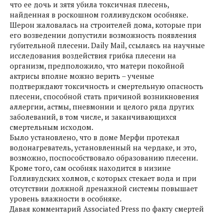
что ее дочь и зятя убила токсичная плесень,
найденная в роскошном голливудском особняке.
Шерон жаловалась на строителей дома, которые при
его возведении допустили возможность появления
губительной плесени. Daily Mail, ссылаясь на научные
исследования воздействия грибка плесени на
организм, предположило, что матери покойной
актрисы вполне можно верить – ученые
подтверждают токсичность и смертельную опасность
плесени, способной стать причиной возникновения
аллергии, астмы, пневмонии и целого ряда других
заболеваний, в том числе, и заканчивающихся
смертельным исходом.
Было установлено, что в доме Мерфи протекал
водонагреватель, установленный на чердаке, и это,
возможно, поспособствовало образованию плесени.
Кроме того, сам особняк находится в низине
Голливудских холмов, с которых стекает вода и при
отсутствии должной дренажной системы повышает
уровень влажности в особняке.
Давая комментарий Associated Press по факту смертей