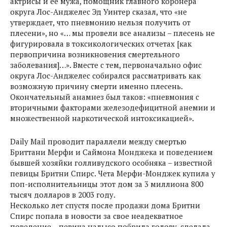
актрисы и ее мужа, помощник главного коронера
округа Лос-Анджелес Эд Уинтер сказал, что «не
утверждает, что пневмонию нельзя получить от
плесени», но «… мы провели все анализы – плесень не
фигурировала в токсикологических отчетах [как
первопричина возникновения смертельного
заболевания]…». Вместе с тем, первоначально офис
округа Лос-Анджелес собирался рассматривать как
возможную причину смерти именно плесень.
Окончательный анамнез был таков: «пневмония с
вторичными факторами железодефицитной анемии и
множественной наркотической интоксикацией».
Daily Mail проводит параллели между смертью
Бриттани Мерфи и Саймона Монджека и поведением
бывшей хозяйки голливудского особняка – известной
певицы Бритни Спирс. Чета Мерфи-Монджек купила у
поп-исполнительницы этот дом за 3 миллиона 800
тысяч долларов в 2003 году.
Несколько лет спустя после продажи дома Бритни
Спирс попала в новости за свое неадекватное
поведение – певица налысо побрила голову, сделала