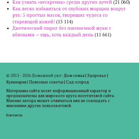
Как узнать «кесаренка» среди других детей
(21 060)
Как легко избавиться от глубоких морщин вокруг
рта: 5 простых масок, творящих чудеса со
стареющей кожей!
(13 114)
Диетический пирог без пшеничной муки с
яблоками — ешь, хоть каждый день
(11 661)
© 2015 - 2026 Домашний уют:
Дом семья
|
Здоровье
|
Кулинария
|
Полезные советы
|
Сад огород
Материалы сайта носят информационный характер и
предназначены для широкого круга посетителей сайта.
Мнение автора может отличаться или не совпадать с
мнениями других пользователей.
Контакты