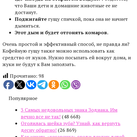
что Ваши дети и домашние животные ее не
достанут.
Поджигайте
гущу спичкой, пока она не начнет
дымиться.
Этот дым и будет отгонять комаров.
Очень простой и эффективный способ, не правда ли?
Кофейную гущу также можно использовать как
средство от жуков. Нужно посыпать ей вокруг дома, и
жуки не будут к Вам заползать.
Прочитано:
98
Популярное
3 Самых недовольных знака Зодиака. Им
вечно все не так!
(48 668)
Оголилась шейка зуба? Узнай, как вернуть
десну обратно!
(26 869)
Как узнать «кесаренка» среди других детей