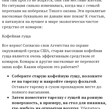
они там просто не водятся, они там местные жители.
Но ситуация сильно изменилась, когда мы с семьей
переехали на побережье Тихого океана. Эти проклятые
насекомые буквально не давали мне покоя! К счастью,
я наткнулся на лучшее в мире экологически чистое
средство от комаров:
Кофейная гуща
Все верно! Согласно слов Агентства по охране
окружающей среды США, старая высохшая кофейная
гуща является очень эффективным средством от
комаров. Комары и другие насекомые не переносят
запах кофе. Каким образом это работает?
Соберите старую кофейную гущу, положите
ее на тарелку и накройте сверху фольгой.
Оставьте тарелку в сухом прохладном месте до
полного высыхания.
Затем поместите тарелку с гущей на ровную
поверхность, к примеру, на стол для пикника,
где-нибудь на открытом воздухе.
Убедитесь,