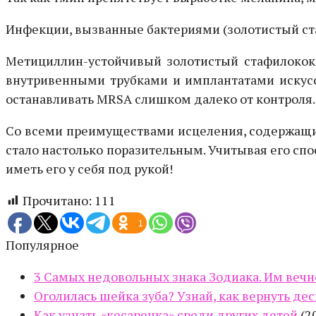
Инфекции, вызванные бактериями (золотистый с
Метициллин-устойчивый золотистый стафилококк
внутривенными трубками и имплантатами искусст
останавливать MRSA слишком далеко от контроля.
Со всеми преимуществами исцеления, содержащим
стало настолько поразительным. Учитывая его спо
иметь его у себя под рукой!
Прочитано:
111
1
Популярное
3 Самых недовольных знака Зодиака. Им вечно
Оголилась шейка зуба? Узнай, как вернуть дес
Как узнать «кесаренка» среди других детей
(2