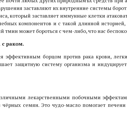
нее почти любых других природнымъх средств при 
нарушения заставляют их внутренние системы борот
са, который заставляет иммунные клетки атаковать
ебных компонентов и с такой длинной историей, 
 тмин может бороться с чем-либо, что нас беспоко
 с раком.
 эффективным борцом против рака крови, легких
чшает защитную систему организма и индуцирует
азличными лекарственными побочными эффектами
з чёрных семян. Это чудо-масло помогает печени