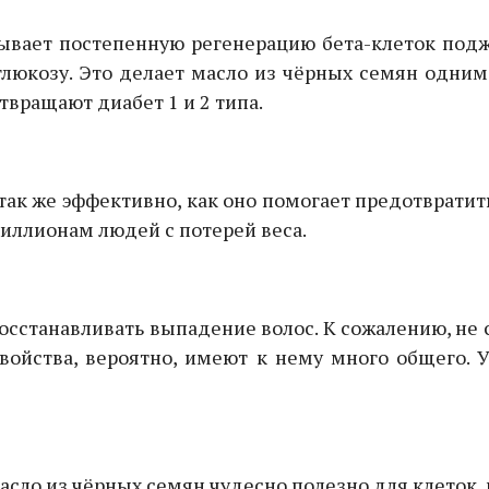
зывает постепенную регенерацию бета-клеток под
люкозу. Это делает масло из чёрных семян одним
твращают диабет 1 и 2 типа.
ак же эффективно, как оно помогает предотвратить
миллионам людей с потерей веса.
осстанавливать выпадение волос. К сожалению, не 
ойства, вероятно, имеют к нему много общего. 
масло из чёрных семян чудесно полезно для клеток