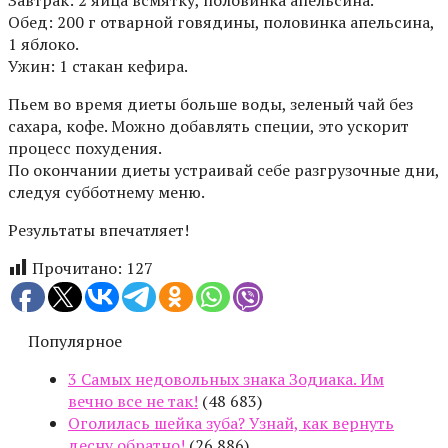
Завтрак: 2 яйца всмятку, половинка апельсина.
Обед: 200 г отварной говядины, половинка апельсина,
1 яблоко.
Ужин: 1 стакан кефира.
Пьем во время диеты больше воды, зеленый чай без
сахара, кофе. Можно добавлять специи, это ускорит
процесс похудения.
По окончании диеты устраивай себе разгрузочные дни,
следуя субботнему меню.
Результаты впечатляет!
Прочитано:
127
Популярное
3 Самых недовольных знака Зодиака. Им
вечно все не так!
(48 683)
Оголилась шейка зуба? Узнай, как вернуть
десну обратно!
(26 886)