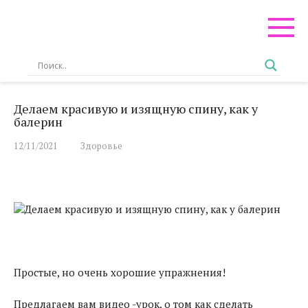
Перейти
к
контенту
Делаем красивую и изящную спину, как у
балерин
12/11/2021
Здоровье
Простые, но очень хорошие упражнения!
Предлагаем вам видео -урок, о том как сделать