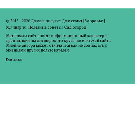
© 2015 - 2026 Домашний уют:
Дом семья
|
Здоровье
|
Кулинария
|
Полезные советы
|
Сад огород
Материалы сайта носят информационный характер и
предназначены для широкого круга посетителей сайта.
Мнение автора может отличаться или не совпадать с
мнениями других пользователей.
Контакты