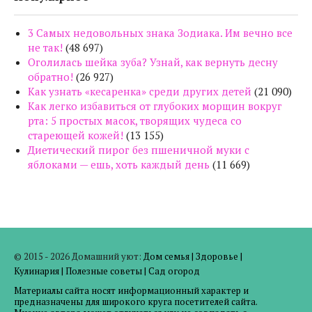
3 Самых недовольных знака Зодиака. Им вечно все
не так!
(48 697)
Оголилась шейка зуба? Узнай, как вернуть десну
обратно!
(26 927)
Как узнать «кесаренка» среди других детей
(21 090)
Как легко избавиться от глубоких морщин вокруг
рта: 5 простых масок, творящих чудеса со
стареющей кожей!
(13 155)
Диетический пирог без пшеничной муки с
яблоками — ешь, хоть каждый день
(11 669)
© 2015 - 2026 Домашний уют:
Дом семья
|
Здоровье
|
Кулинария
|
Полезные советы
|
Сад огород
Материалы сайта носят информационный характер и
предназначены для широкого круга посетителей сайта.