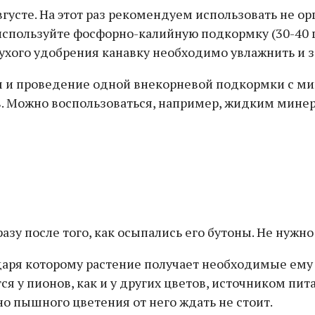
густе. На этот раз рекомендуем использовать не 
используйте фосфорно-калийную подкормку (30-40 г н
 сухого удобрения канавку необходимо увлажнить и 
 и проведение одной внекорневой подкормки с ми
. Можно воспользоваться, например, жидким минер
у после того, как осыпались его бутоны. Не нужно 
одаря которому растение получает необходимые ему
 у пионов, как и у других цветов, источником пита
 но пышного цветения от него ждать не стоит.