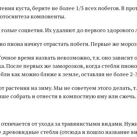
ения куста, берите не более 1/3 всех побегов. В пр
фотосинтеза компоненты.
 голые соцветия. Их удаляют до первого здорового 
ано пиона начнут отрастать побеги. Первые же мор
очное время назвать невозможно, т.к. оно зависит 
 После первых же заморозков, когда стебли пионов 
ли как можно ближе к земле, оставляя не более 2-3
растения на зиму. Мы не советуем этого делать, т
ше собрать и отнести в компостную яму или сжечь.
отличается от ухода за травянистыми видами. Нуж
древовидные стебли (отсюда и пошло название вида