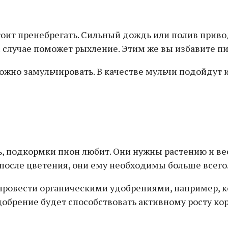
оит пренебрегать. Сильный дождь или полив привод
м случае поможет рыхление. Этим же вы избавите пи
ожно замульчировать. В качестве мульчи подойдут и
 подкормки пион любит. Они нужны растению и весн
т после цветения, они ему необходимы больше всег
овести органическими удобрениями, например, ко
 Удобрение будет способствовать активному росту к