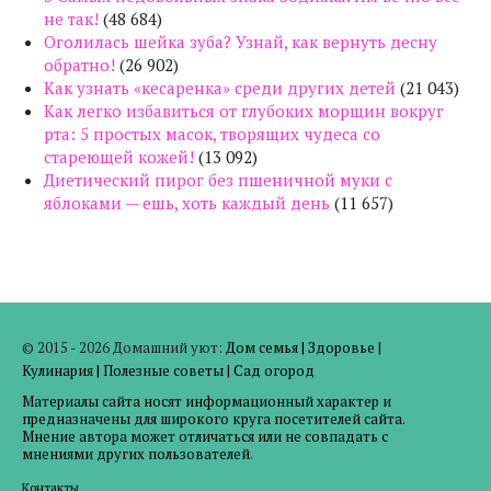
не так!
(48 684)
Оголилась шейка зуба? Узнай, как вернуть десну
обратно!
(26 902)
Как узнать «кесаренка» среди других детей
(21 043)
Как легко избавиться от глубоких морщин вокруг
рта: 5 простых масок, творящих чудеса со
стареющей кожей!
(13 092)
Диетический пирог без пшеничной муки с
яблоками — ешь, хоть каждый день
(11 657)
© 2015 - 2026 Домашний уют:
Дом семья
|
Здоровье
|
Кулинария
|
Полезные советы
|
Сад огород
Материалы сайта носят информационный характер и
предназначены для широкого круга посетителей сайта.
Мнение автора может отличаться или не совпадать с
мнениями других пользователей.
Контакты