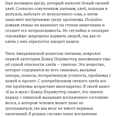
был посвящен вреду, который наносит белый свежий
хлеб. Согласно озвученным данным, хлеб, попадая в
желудок, набухает от желудочного сока, а затем
закисляет внутреннюю среду организма. Подобно
комкам глины он налипает на стенки кишечника и
создает его непроходимость. Не случайно в зоопарке
строжайше запрещено кормить зверей, так как от
хлеба у них образуется заворот кишок.
Член Американской коллегии питания, невролог
первой категории Дэвид Перлмуттер напоминает еще
об одной опасности хлеба — глютене. Это вещество,
которое содержится во всех злаковых, вызывая
запоры, поносы, беспричинную усталость, проблемы с
кожей и прочее. С употреблением свежего хлеба все
эти проблемы возрастают многократно. В своей книге
«Еда и мозг» Дэвид Перлмуттер пишет, что глютен
наряду с глюкозой вызывают воспаленное состояние
мозга, о котором человек может даже не
догадываться, так как мозг не имеет нервных
окончаний. В редких случаях такое воспаление