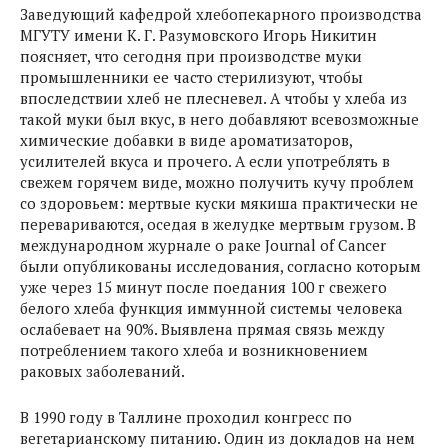
Заведующий кафедрой хлебопекарного производства
МГУТУ имени К. Г. Разумовского Игорь Никитин
поясняет, что сегодня при производстве муки
промышленники ее часто стерилизуют, чтобы
впоследствии хлеб не плесневел. А чтобы у хлеба из
такой муки был вкус, в него добавляют всевозможные
химические добавки в виде ароматизаторов,
усилителей вкуса и прочего. А если употреблять в
свежем горячем виде, можно получить кучу проблем
со здоровьем: мертвые куски мякиша практически не
перевариваются, оседая в желудке мертвым грузом. В
международном журнале о раке Journal of Cancer
были опубликованы исследования, согласно которым
уже через 15 минут после поедания 100 г свежего
белого хлеба функция иммунной системы человека
ослабевает на 90%. Выявлена прямая связь между
потреблением такого хлеба и возникновением
раковых заболеваний.
В 1990 году в Таллине проходил конгресс по
вегетарианскому питанию. Один из докладов на нем