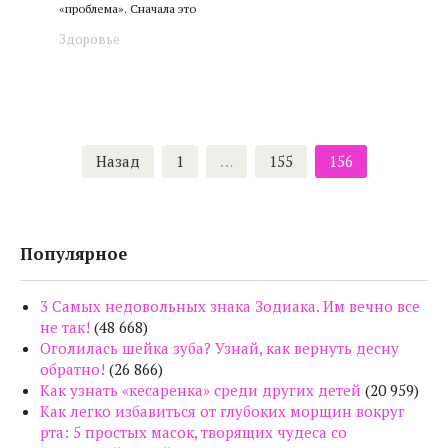
«проблема». Сначала это
Здоровье
Пагинация
Назад
1
…
155
156
записей
Популярное
3 Самых недовольных знака Зодиака. Им вечно все
не так!
(48 668)
Оголилась шейка зуба? Узнай, как вернуть десну
обратно!
(26 866)
Как узнать «кесаренка» среди других детей
(20 959)
Как легко избавиться от глубоких морщин вокруг
рта: 5 простых масок, творящих чудеса со