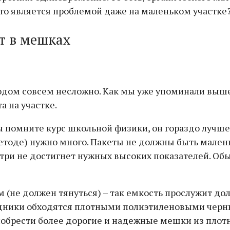
 это является проблемой даже на маленьком участке
т в мешках
дом совсем несложно. Как мы уже упоминали выше,
а на участке.
ы помните курс школьной физики, он гораздо лучше 
етоде) нужно много. Пакеты не должны быть мален
нутри не достигнет нужных высоких показателей. О
(не должен тянуться) – так емкость прослужит до
одники обходятся плотными полиэтиленовыми черн
иобрести более дорогие и надежные мешки из плотн