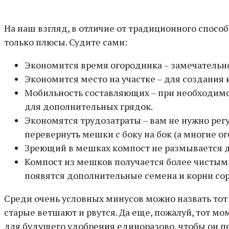
На наш взгляд, в отличие от традиционного спос
только плюсы. Судите сами:
Экономится время огородника – замечательное
Экономится место на участке – для создания
Мобильность составляющих – при необходимо
для дополнительных грядок.
Экономятся трудозатраты – вам не нужно регу
перевернуть мешки с боку на бок (а многие ог
Зреющий в мешках компост не размывается 
Компост из мешков получается более чистым.
появятся дополнительные семена и корни сорн
Среди очень условных минусов можно назвать тот ф
старые ветшают и рвутся. Да еще, пожалуй, тот м
для будущего удобрения единоразово, чтобы он пе