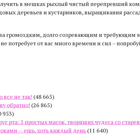
лучить в мешках рыхлый чистый перепревший комп
довых деревьев и кустарников, выращивания расса
ива громоздким, долго созревающим и требующим
не потребует от вас много времени и сил – попробу
 все не так!
(48 665)
ну обратно!
(26 865)
0 953)
руг рта: 5 простых масок, творящих чудеса со стар
оками — ешь, хоть каждый день
(11 640)