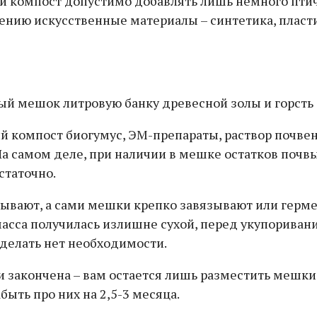
 компост допустимо добавлять лишь немного птичь
лению искусственные материалы – синтетика, пласти
дый мешок литровую банку древесной золы и горсть
 компост биогумус, ЭМ-препараты, раствор почвенн
 самом деле, при наличии в мешке остатков почвы 
статочно.
ывают, а сами мешки крепко завязывают или герме
масса получилась излишне сухой, перед укупориван
делать нет необходимости.
 закончена – вам остается лишь разместить мешки в
быть про них на 2,5-3 месяца.