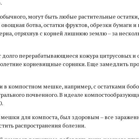
.
 обычного, могут быть любые растительные остатк
, овощная ботва, остатки фруктов, обрезки бумаги 
ерна, отряхнув с корней лишнюю землю – за нескол
долго перерабатывающиеся кожура цитрусовых и оп
олетние корневищные сорняки. Еще замедлить про
в компостном мешке, например, с остатками бобов
ального почвенного. В идеале компостообразующи
0.
 мешки для компоста, был здоровым – все заражен
стить распространения болезни.