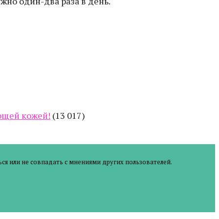
жно один-два раза в день.
еющей кожей!
(13 017)
ся или не совпадать с мнениями других пользователей.