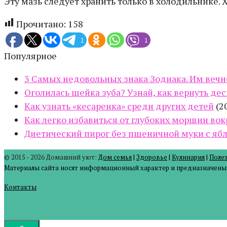
Эту мазь следует хранить только в холодильнике. 
Прочитано:
158
1
1
Популярное
3 Самых недовольных знака Зодиака. Им вечно
Оголилась шейка зуба? Узнай, как вернуть дес
Как узнать «кесаренка» среди других детей
(2
Как легко избавиться от глубоких морщин вок
Диетический пирог без пшеничной муки с ябл
© 2015 - 2026 Домашний уют:
Дом семья
|
Здоровье
|
Кулинария
|
Поле
Материалы сайта носят информационный характер и предназначены д
Контакты