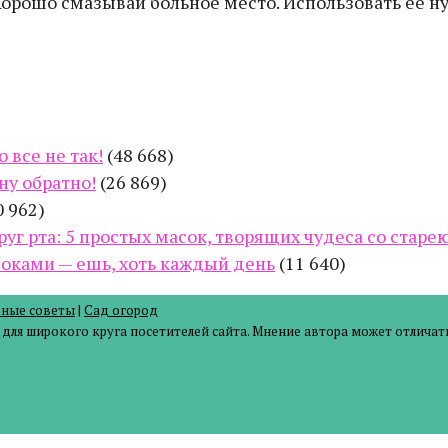
Хорошо смазывай больное место. Использовать ее ну
 все не так!
(48 668)
ну обратно!
(26 869)
0 962)
руг рта: 5 простых масок, творящих чудеса со стар
оками — ешь, хоть каждый день
(11 640)
зные советы
|
Сад огород
ля широкого круга посетителей сайта. Мнение автора может отличать