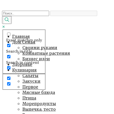
Перейти
к
контенту
Главная
Exact matches only
Дом Семья
Своими руками
Search in title
Комнатные растения
Бизнес идеи
Search in content
Здоровье
Кулинария
Салаты
Закуски
Первое
Мясные блюда
Птица
Морепродукты
Выпечка, тесто