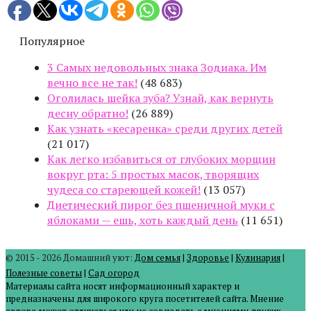
Популярное
3 Самых недовольных знака Зодиака. Им
вечно все не так!
(48 683)
Оголилась шейка зуба? Узнай, как вернуть
десну обратно!
(26 889)
Как узнать «кесаренка» среди других детей
(21 017)
Как легко избавиться от глубоких морщин
вокруг рта: 5 простых масок, творящих
чудеса со стареющей кожей!
(13 057)
Диетический пирог без пшеничной муки с
яблоками — ешь, хоть каждый день
(11 651)
© 2015 - 2026 Домашний уют:
Дом семья
|
Здоровье
|
Кулинария
|
Полезные советы
|
Сад огород
Материалы сайта носят информационный характер и
предназначены для широкого круга посетителей сайта. Мнение