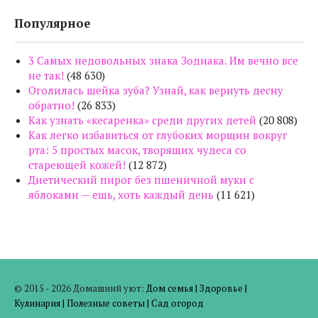
Популярное
3 Самых недовольных знака Зодиака. Им вечно все
не так!
(48 630)
Оголилась шейка зуба? Узнай, как вернуть десну
обратно!
(26 833)
Как узнать «кесаренка» среди других детей
(20 808)
Как легко избавиться от глубоких морщин вокруг
рта: 5 простых масок, творящих чудеса со
стареющей кожей!
(12 872)
Диетический пирог без пшеничной муки с
яблоками — ешь, хоть каждый день
(11 621)
© 2015 - 2026 Домашний уют:
Дом семья
|
Здоровье
|
Кулинария
|
Полезные советы
|
Сад огород