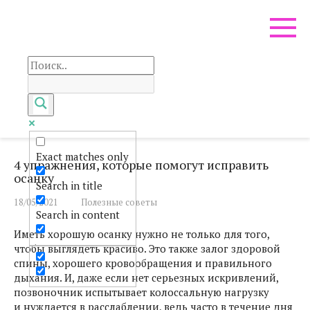
Перейти
к
контенту
Exact matches only
4 упражнения, которые помогут исправить
осанку
Search in title
18/05/2021
Полезные советы
Search in content
Иметь хорошую осанку нужно не только для того,
чтобы выглядеть красиво. Это также залог здоровой
спины, хорошего кровообращения и правильного
дыхания. И, даже если нет серьезных искривлений,
позвоночник испытывает колоссальную нагрузку
и нуждается в расслаблении, ведь часто в течение дня