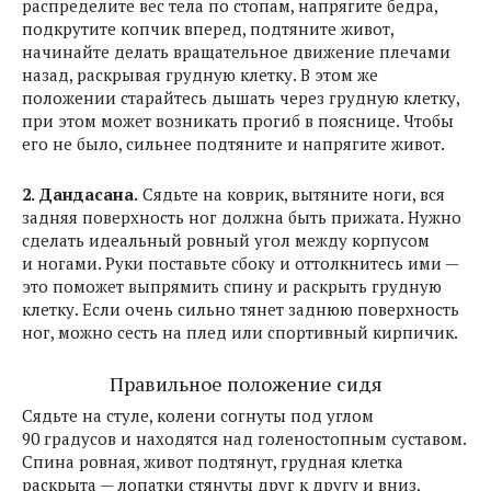
распределите вес тела по стопам, напрягите бедра,
подкрутите копчик вперед, подтяните живот,
начинайте делать вращательное движение плечами
назад, раскрывая грудную клетку. В этом же
положении старайтесь дышать через грудную клетку,
при этом может возникать прогиб в пояснице. Чтобы
его не было, сильнее подтяните и напрягите живот.
2. Дандасана.
Сядьте на коврик, вытяните ноги, вся
задняя поверхность ног должна быть прижата. Нужно
сделать идеальный ровный угол между корпусом
и ногами. Руки поставьте сбоку и оттолкнитесь ими —
это поможет выпрямить спину и раскрыть грудную
клетку. Если очень сильно тянет заднюю поверхность
ног, можно сесть на плед или спортивный кирпичик.
Правильное положение сидя
Сядьте на стуле, колени согнуты под углом
90 градусов и находятся над голеностопным суставом.
Спина ровная, живот подтянут, грудная клетка
раскрыта — лопатки стянуты друг к другу и вниз,