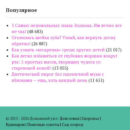
Популярное
3 Самых недовольных знака Зодиака. Им вечно все
не так!
(48 683)
Оголилась шейка зуба? Узнай, как вернуть десну
обратно!
(26 887)
Как узнать «кесаренка» среди других детей
(21 017)
Как легко избавиться от глубоких морщин вокруг
рта: 5 простых масок, творящих чудеса со
стареющей кожей!
(13 055)
Диетический пирог без пшеничной муки с
яблоками — ешь, хоть каждый день
(11 651)
© 2015 - 2026 Домашний уют:
Дом семья
|
Здоровье
|
Кулинария
|
Полезные советы
|
Сад огород