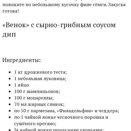
положите по небольшому кусочку филе сёмги. Закуска
готова!
«Венок» с сырно-грибным соусом
дип
Ингредиенты:
1 кг дрожжевого теста;
1 небольшая луковица;
1 яйцо
100 г шампиньонов;
100 г моцареллы;
70 мл жирных сливок;
по 50 г пармезана, «Филадельфии» и чеддера;
по 1 чайной ложке чесночного порошка и
сушёного орегано;
¼ чайной ложки перца чили хлопьями;