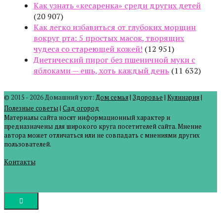
Как узнать «кесаренка» среди других детей
(20 907)
Как легко избавиться от глубоких морщин
вокруг рта: 5 простых масок, творящих
чудеса со стареющей кожей!
(12 951)
Диетический пирог без пшеничной муки с
яблоками — ешь, хоть каждый день
(11 632)
© 2015 - 2026 Домашний уют:
Дом семья
|
Здоровье
|
Кулинария
|
Полезные советы
|
Сад огород
Материалы сайта носят информационный характер и
предназначены для широкого круга посетителей сайта. Мнение
автора может отличаться или не совпадать с мнениями других
пользователей.
Контакты