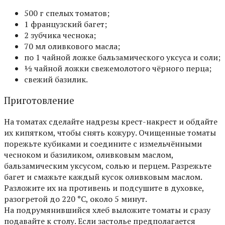
500 г спелых томатов;
1 французский багет;
2 зубчика чеснока;
70 мл оливкового масла;
по 1 чайной ложке бальзамического уксуса и соли;
½ чайной ложки свежемолотого чёрного перца;
свежий базилик.
Приготовление
На томатах сделайте надрезы крест-накрест и обдайте
их кипятком, чтобы снять кожуру. Очищенные томаты
порежьте кубиками и соедините с измельчёнными
чесноком и базиликом, оливковым маслом,
бальзамическим уксусом, солью и перцем. Разрежьте
багет и смажьте каждый кусок оливковым маслом.
Разложите их на противень и подсушите в духовке,
разогретой до 220 °С, около 5 минут.
На подрумянившийся хлеб выложите томаты и сразу
подавайте к столу. Если застолье предполагается