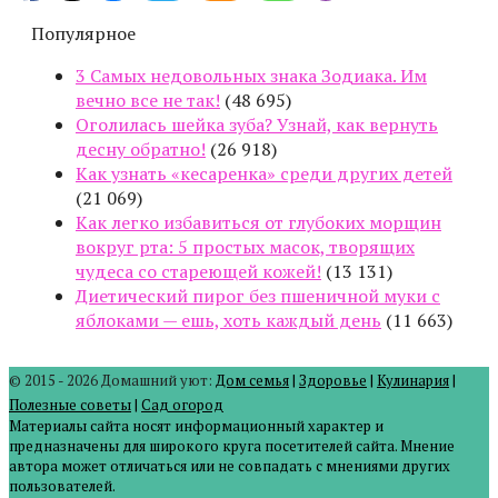
Популярное
3 Самых недовольных знака Зодиака. Им
вечно все не так!
(48 695)
Оголилась шейка зуба? Узнай, как вернуть
десну обратно!
(26 918)
Как узнать «кесаренка» среди других детей
(21 069)
Как легко избавиться от глубоких морщин
вокруг рта: 5 простых масок, творящих
чудеса со стареющей кожей!
(13 131)
Диетический пирог без пшеничной муки с
яблоками — ешь, хоть каждый день
(11 663)
© 2015 - 2026 Домашний уют:
Дом семья
|
Здоровье
|
Кулинария
|
Полезные советы
|
Сад огород
Материалы сайта носят информационный характер и
предназначены для широкого круга посетителей сайта. Мнение
автора может отличаться или не совпадать с мнениями других
пользователей.