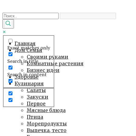
Перейти
к
контенту
Главная
Exact matches only
Дом Семья
Своими руками
Search in title
Комнатные растения
Бизнес идеи
Search in content
Здоровье
Кулинария
Салаты
Закуски
Первое
Мясные блюда
Птица
Морепродукты
Выпечка, тесто